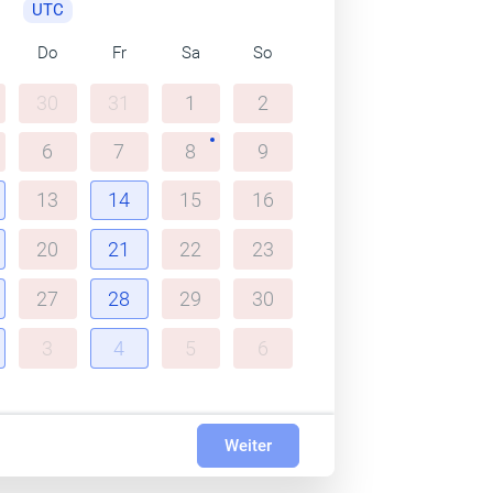
UTC
Do
Fr
Sa
So
30
31
1
2
6
7
8
9
13
14
15
16
20
21
22
23
27
28
29
30
3
4
5
6
Weiter