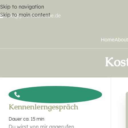
Skip to navigation
Skip to main content
hallo@prioritaetliebe.de
Home
Abou
Kos
Kennenlerngespräch
Dauer ca. 15 min
Du wirst von mir angerufen