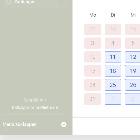
Zahlungen
Mo
Di
Mi
27
28
29
3
4
5
10
11
12
17
18
19
24
25
26
31
1
2
Schreib mir
hallo@prioritaetliebe.de
Menü zuklappen